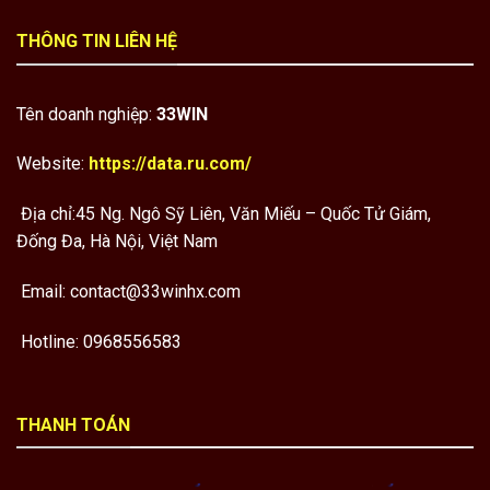
THÔNG TIN LIÊN HỆ
Tên doanh nghiệp:
33WIN
Website:
https://data.ru.com/
Địa chỉ:45 Ng. Ngô Sỹ Liên, Văn Miếu – Quốc Tử Giám,
Đống Đa, Hà Nội, Việt Nam
Email: contact@33winhx.com
Hotline: 0968556583
THANH TOÁN