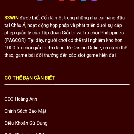
33WIN
được biết đến là một trong những nhà cái hàng đầu
tại Châu Á, hoạt động hợp pháp và phát triển dưới sự cấp
phép quản lý của Tập đoàn Giải trí và Trò chơi Philippines
(PAGCOR). Tại đây, người chơi có thể trải nghiệm kho hơn
1000 trò chơi giải trí đa dạng, từ Casino Online, cá cược thể
thao, game bài đổi thưởng đến các slot game hiện đại.
CÓ THỂ BẠN CẦN BIẾT
CEO Hoàng Anh
Chính Sách Bảo Mật
Điều Khoản Sử Dụng