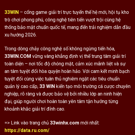
33WIN
– cổng game giải trí trực tuyến thế hệ mới, hội tụ kho
trò chơi phong phú, công nghệ tiên tiến vượt trội cùng hệ
thống bảo mật chuẩn quốc tế, mang đến trải nghiệm dẫn đầu
xu hướng 2026.
Trong dòng chảy công nghệ số không ngừng tiến hóa,
33WIN.COM
vững vàng khẳng định vị thế trung tâm giải trí
toàn diện – nơi tốc độ chóng mặt, cảm xúc mãnh liệt và sự
an tâm tuyệt đối hòa quyện hoàn hảo. Với cam kết minh bạch
tuyệt đối cùng việc tuân thủ nghiêm ngặt các tiêu chuẩn
quản lý cao cấp,
33 WIN
kiến tạo môi trường cá cược chuyên
nghiệp, rõ ràng và được bảo vệ bởi nhiều lớp an ninh hiện
đại, giúp người chơi hoàn toàn yên tâm tận hưởng từng
khoảnh khắc giải trí đỉnh cao.
=> Link vào trang chủ
33winhx.com
mới nhất:
https://data.ru.com/